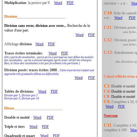
Multiplication
: la preuve par 9
Word
PDF
entretien + x et -
Wo
C10
: fiche du samedi
Division__________________________
x et -
Word
PDF
Division sans reste; division avec reste...
Recherche de la
C11
:
Division posée
valeur d'une part.
une fiche
Word
PDF
C12
:
Division posé
Affichage
division
Word
PDF
une fiche
C13
:
Entraînement o
Traces écrites terminales
:
Word
PDF
(On y parle de cacahuètes... parce qu'on a partagé au tout début du module
des cacahuètes... qu'on a ensuité mangées après avoir vérifié les allergies.
des divisions t
Bon, le choix des cacahuètes n'est pas forcément très pertinent.)
Division posée: traces écrites 2008
... Cette trace écrite traduit une
approche très graduelle (élèves en difficultés)
Calcul réfléchi et/ou
Word
PDF
C3
: Double et moit
C4
Tables de divisions
Word
PDF
: Double et moit
Diviser par 1; Diviser par 2
C8
:
Double et moit
Diviser par 5; Diviser par 10
C9
;
Compléter à 50, 6
Word
PDF
Divers__________________________
Nouveau
Double et moitié
Word
PDF
C11
:
Compléter à 10; 
Triple et tiers
Word
PDF
compléter à 100
Wor
Quadruple et quart
Word
PDF