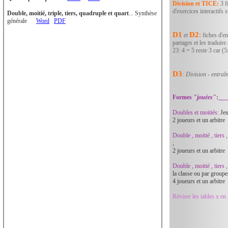
Division et TICE:
3 f
d'exercices interactifs s
Double, moitié, triple, tiers, quadruple et quart
... Synthèse
générale
Word
PDF
D1
D2
:
et
fiches d'en
partages et les traduir
23: 4 = 5 reste 3 car 
D3
: Division - en
Formes
"jouées"
:__
Doubles et moitiés:
Jeu
2 joueurs et u
Double , moitié , tiers ,
;
2 joueurs et u
Double , moitié , tiers ,
la classe ou par groupe
4 joueurs et u
Réviser les tables x en 