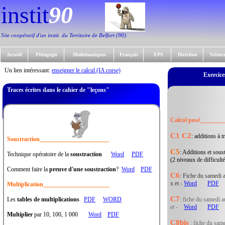
instit
90
Site coopératif d'un instit. du Territoire de Belfort (90).
Accueil
Pédagogie
Mathématiques
Français
EPS
Direction
Scienc
Un lien intéressant:
enseigner le calcul (IA corse)
Exercice
Traces écrites dans le cahier de "leçons"
Calcul posé_______
C1 C2
: additions à
Soustraction_______________________
C5
: Additions et sous
Technique opératoire de la
soustraction
Word
PDF
(2 niveaux de 
Comment faire la
preuve d'une soustraction
?
Word
PDF
C6
: Fiche du samedi 
x et -
Word
PDF
Multiplication______________________
C7
Les
tables de multiplications
PDF
WORD
: fiche du samedi 
et -
Word
PDF
Multiplier
par 10, 100, 1 000
Word
PDF
C8bis
: fiche du sam