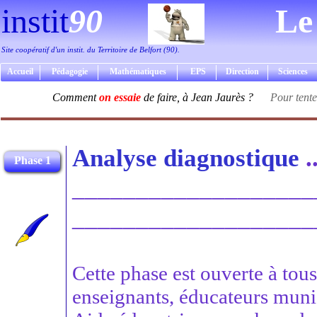
instit
90
Le
Site coopératif d'un instit. du Territoire de Belfort (90).
Accueil
Pédagogie
Mathématiques
EPS
Direction
Sciences
Comment
on essaie
de faire, à Jean Jaurès ?
Pour tenter
Analyse diagnostique
..
Phase 1
___________________
___________________
Cette phase est ouverte à tou
enseignants, éducateurs mun