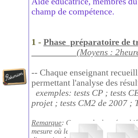
Aide éducatrice, membres du 
champ de compétence.
1 -
Phase préparatoire de tr
(Moyens : 2heure
-- Chaque enseignant recueill
permettant l'analyse des résult
exemples: tests CP ; tests C
projet ; tests CM2 de 2007 ; 
Remarque
: Ce type de données chif
mesure où les corpus d'élèves concer