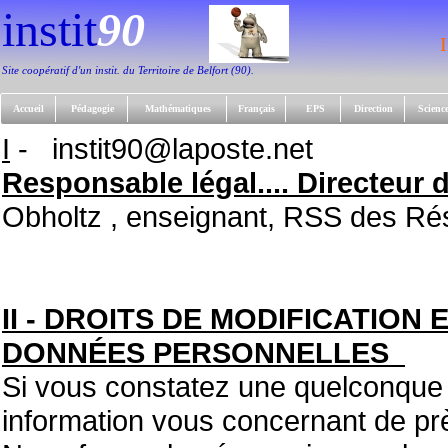
instit
90
I
Site coopératif d'un instit. du Territoire de Belfort (90).
Accueil
Pédagogie
Mathématiques
Français
EPS
Direction
Scienc
I
-
i
nstit90@laposte.net
Responsable légal.... Directeur 
Obholtz , enseignant, RSS des Rés
II - DROITS DE MODIFICATION
DONNÉES PERSONNELLES
Si vous constatez une quelconque 
information vous concernant de pr