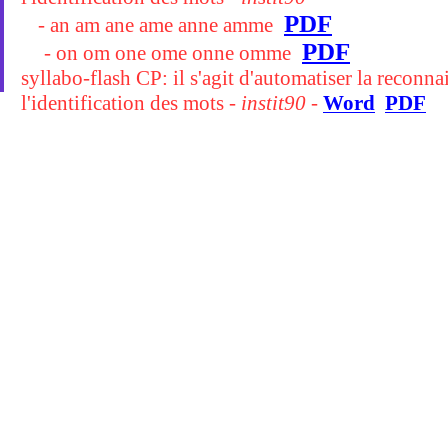
PDF
- an am ane ame anne amme
PDF
- on om one ome onne omme
syllabo-flash CP: il s'agit d'automatiser la reconna
l'identification des mots
- instit90 -
Word
PDF
Outil
:Générateur de tableaux de syllabes (pour 
Il suffit de changer les valeurs du tableau à double 
automatiquement.
syllabogrammes (réf. Ouzoulias) CE1 (appui sur
nouvelle page
ici
Echelles type "questions pour un champion"
syllabes:
PDF
(on place les étiquettes "syllabes" lues entre les éch
idée prise sur le site ALED (lien ci-contre)
Des syllabes à lire aux bonnes dimensions: N1 (
W