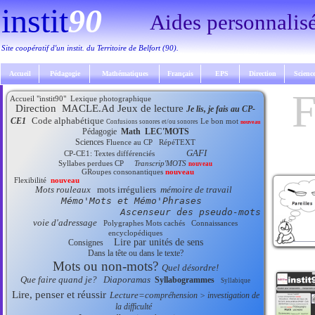
instit
90
Aides personnali
Site coopératif d'un instit. du Territoire de Belfort (90).
Accueil
Pédagogie
Mathématiques
Français
EPS
Direction
Scienc
Accueil "instit90"
Lexique photographique
Direction
MACLE.Ad
Jeux de lecture
Je lis, je fais au CP-
Code alphabétique
CE1
Le bon mot
Confusions sonores et/ou sonores
nouveau
Pédagogie
Math
LEC'MOTS
Sciences
Fluence au CP
RépéTEXT
GAFI
CP-CE1: Textes différenciés
Syllabes perdues CP
Transcrip'MOTS
nouveau
GRoupes consonantiques
nouveau
Flexibilité
nouveau
Mots rouleaux
mots irréguliers
mémoire de travail
Mémo'Mots et Mémo'Phrases
Ascenseur des pseudo-mots
voie d'adressage
Polygraphes
Mots cachés
Connaissances
encyclopédiques
Lire par unités de sens
Consignes
Dans la tête ou dans le texte?
Mots ou non-mots?
Quel désordre!
Que faire quand je?
Diaporamas
Syllabogrammes
Syllabique
Lire, penser et réussir
Lecture=co
mpréhension > investigation de
la difficulté