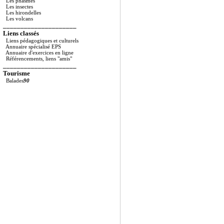
Les phasmes
- Lecture collective, 
Les insectes
viens-tu de lire ? Qu’
Les hirondelles
Les volcans
_____________________
Liens classés
2/
Lecture à voix haut
Liens pédagogiques et culturels
lecture pourra être ch
Annuaire spécialisé EPS
Annuaire d'exercices en ligne
pages « fluence » et pag
Référencements, liens "amis"
_____________________
http://sylvain.obholtz.
Tourisme
http://sylvain.obholtz.
Balades
90
Des repérages préalabl
- Repérage des lettres 
- Segmentation des mots
- Outillage pour décod
les mots : appelle, jou
3/
Transcription
et mém
- Transcrire les mots 
l’analyse phonémique n
- Les épeler « en avant