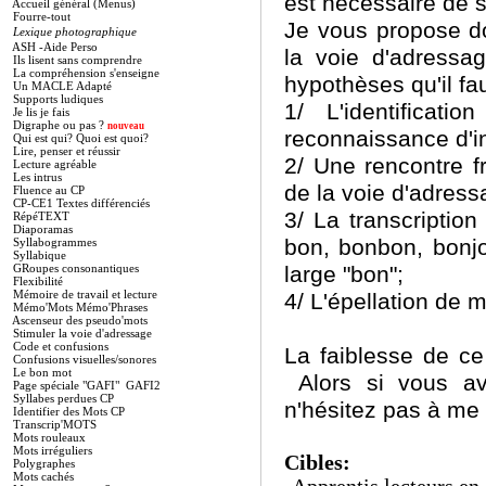
est nécessaire de s'
Accueil général (Menus)
Fourre-tout
Je vous propose do
Lexique photographique
ASH -Aide Perso
la voie d'adressa
Ils lisent sans comprendre
La compréhension s'enseigne
hypothèses qu'il fau
Un MACLE Adapté
Supports ludiques
1/ L'identifica
Je lis je fais
Digraphe ou pas ?
nouveau
reconnaissance d'i
Qui est qui? Quoi est quoi?
Lire, penser et réussir
2/ Une rencontre 
Lecture agréable
Les intrus
de la voie d'adress
Fluence au CP
CP-CE1 Textes différenciés
3/ La transcription 
RépéTEXT
Diaporamas
bon, bonbon, bonjo
Syllabogrammes
Syllabique
GRoupes consonantiques
large "bon";
Flexibilité
Mémoire de travail et lecture
4/ L'épellation de 
Mémo'Mots Mémo'Phrases
Ascenseur des pseudo'mots
Stimuler la voie d'adressage
Code et confusions
La faiblesse de ce 
Confusions visuelles/sonores
Le bon mot
Alors si vous ave
Page spéciale "GAFI"
GAFI2
Syllabes perdues CP
n'hésitez pas à me l
Identifier des Mots CP
Transcrip'MOTS
Mots rouleaux
Mots irréguliers
Cibles:
Polygraphes
Mots cachés