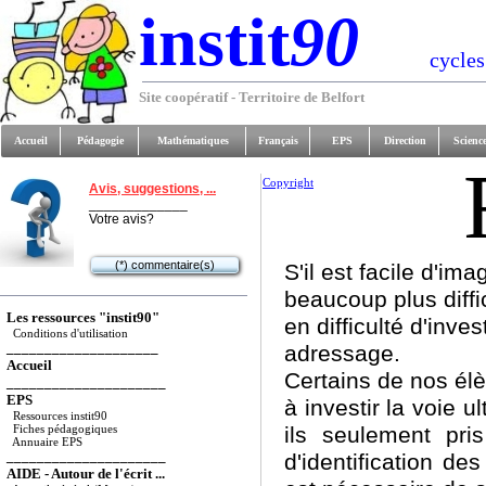
instit
90
cycles
Site coopératif - Territoire de Belfort
Accueil
Pédagogie
Mathématiques
Français
EPS
Direction
Scienc
Copyright
Avis, suggestions, ...
_____________
Votre avis?
(*) commentaire(s)
S'il est facile d'ima
beaucoup plus diffi
Les ressources "instit90"
en difficulté d'inves
Conditions d'utilisation
____________________
adressage.
Accueil
Certains de nos él
_____________________
EPS
à investir la voie u
Ressources instit90
Fiches pédagogiques
ils seulement pri
Annuaire EPS
_____________________
d'identification de
AIDE - Autour de l'écrit ...