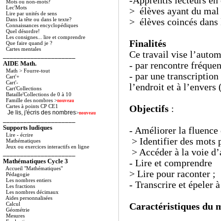
-Apprentis lecteurs en
Mots ou non-mots?
Lec'Mots
> élèves ayant du mal 
Lire par unités de sens
Dans la tête ou dans le texte?
> élèves coincés dans l
Connaissances encyclopédiques
Quel désordre!
Les consignes... lire et comprendre
Finalités
Que faire quand je ?
Cartes mentales
Ce travail vise l’auto
_____________________
AIDE Math.
- par rencontre fréqu
Math > Fourre-tout
- par une transcriptio
Cart'+
Cart'-
l’endroit et à l’envers
Cart'Collections
Bataille'Collections de 0 à 10
Famille des nombres
>
nouveau
Cartes à points CP CE1
Objectifs
:
Je lis, j'écris des nombres
>
nouveau
_____________________
Supports ludiques
- Améliorer la fluence 
Lire - écrire
> Identifier des mots 
Mathématiques
Jeux ou exercices interactifs en ligne
> Accéder à la voie d’
_____________________
Mathématiques Cycle 3
- Lire et comprendre
Accueil "Mathématiques"
> Lire pour raconter ;
Pédagogie
Les nombres entiers
- Transcrire et épeler à
Les fractions
Les nombres décimaux
Aides personnalisées
Calcul
Caractéristiques du m
Géométrie
Mesures