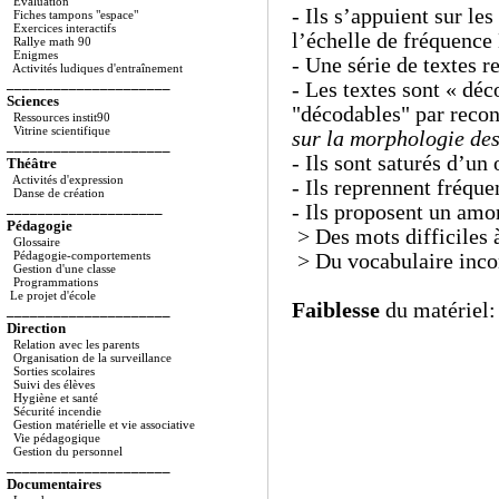
Evaluation
- Ils s’appuient sur le
Fiches tampons "espace"
Exercices interactifs
l’échelle de fréquence
Rallye math 90
Enigmes
- Une série de textes 
Activités ludiques d'entraînement
_____________________
- Les textes sont « dé
Sciences
"décodables" par recon
Ressources instit90
Vitrine scientifique
sur la morphologie de
_____________________
- Ils sont saturés d’un
Théâtre
Activités d'expression
- Ils reprennent fréqu
Danse de création
____________________
- Ils proposent un amo
Pédagogie
> Des mots difficiles 
Glossaire
Pédagogie-comportements
> Du vocabulaire inco
Gestion d'une classe
Programmations
Le projet d'école
Faiblesse
du matériel:
_____________________
Direction
Relation avec les parents
La qualité des textes,
Organisation de la surveillance
Sorties scolaires
Suivi des élèves
Hygiène et santé
Les activités complém
Sécurité incendie
Gestion matérielle et vie associative
Vie pédagogique
Gestion du personnel
1/
Lire pour raconter
(
_____________________
- Lecture individuelle 
Documentaires